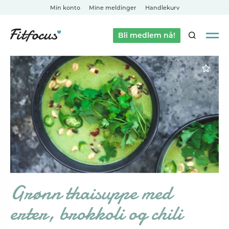
Min konto
Mine meldinger
Handlekurv
Bli medlem nå!
SØK
Grønn thaisuppe med
erter, brokkoli og chili