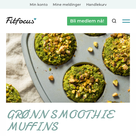
Min konto
Mine meldinger
Handlekurv
Bli medlem nå!
SØK
GRØNN SMOOTHIE
MUFFINS