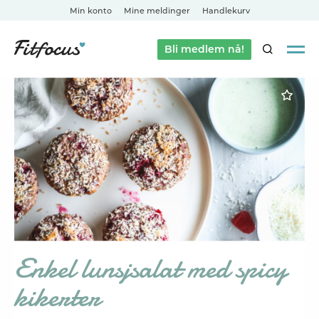
Min konto
Mine meldinger
Handlekurv
Bli medlem nå!
SØK
Enkel lunsjsalat med spicy
kikerter