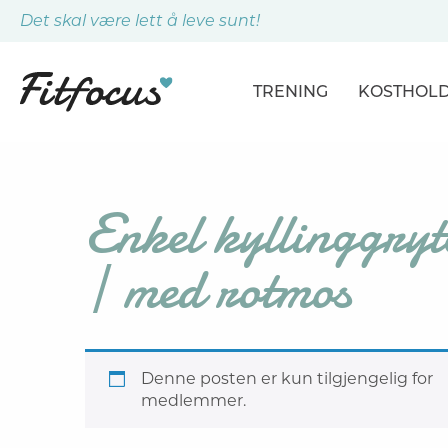
Det skal være lett å leve sunt!
TRENING
KOSTHOL
ARTIKLER
ARTIKLER
PROGRAMMER
DAGSPLA
Enkel kyllinggryt
ØVELSER
MÅLTIDE
| med rotmos
Denne posten er kun tilgjengelig for
medlemmer.