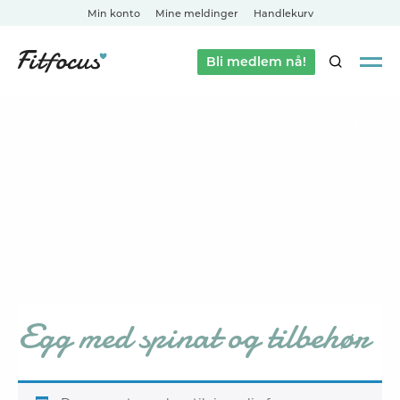
Min konto
Mine meldinger
Handlekurv
Bli medlem nå!
SØK
Egg med spinat og tilbehør