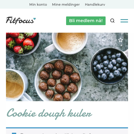
Min konto
Mine meldinger
Handlekurv
Bli medlem nå!
SØK
Cookie dough kuler