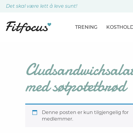
Det skal være lett å leve sunt!
TRENING
KOSTHOL
ARTIKLER
ARTIKLER
PROGRAMMER
DAGSPLA
Cludsandwichsala
ØVELSER
MÅLTIDE
med søtpotetbrød
Denne posten er kun tilgjengelig for
medlemmer.