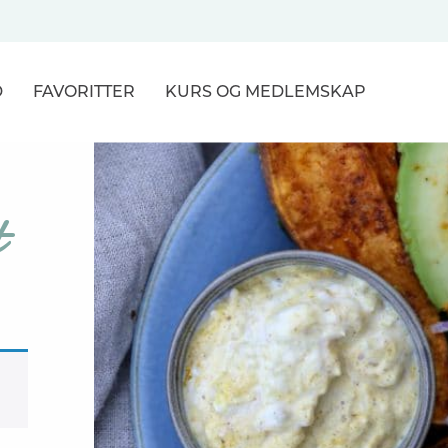
D
FAVORITTER
KURS
OG MEDLEMSKAP
NER
t
R