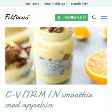
Min konto
Mine meldinger
Handlekurv
Bli medlem nå!
SØK
C-VITAMIN smoothie
med appelsin