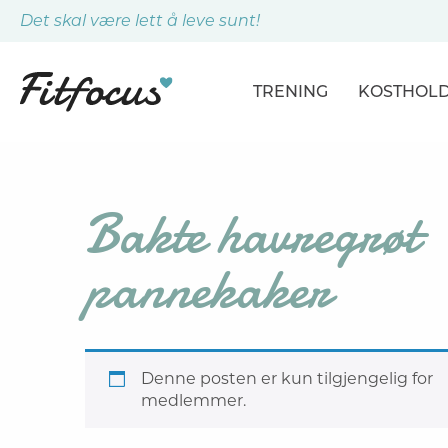
Det skal være lett å leve sunt!
TRENING
KOSTHOL
ARTIKLER
ARTIKLER
PROGRAMMER
DAGSPLA
Bakte havregrøt
ØVELSER
MÅLTIDE
pannekaker
Denne posten er kun tilgjengelig for
medlemmer.