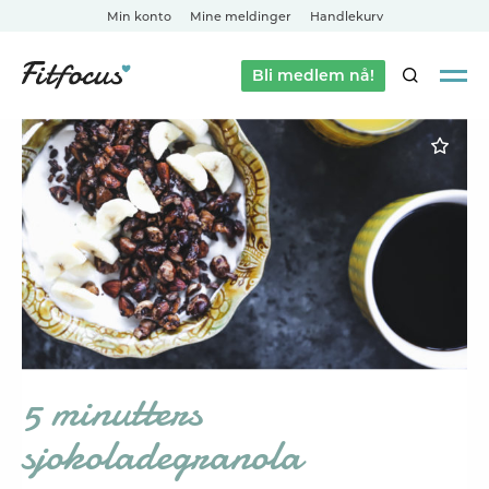
Min konto
Mine meldinger
Handlekurv
Bli medlem nå!
SØK
5 minutters
sjokoladegranola